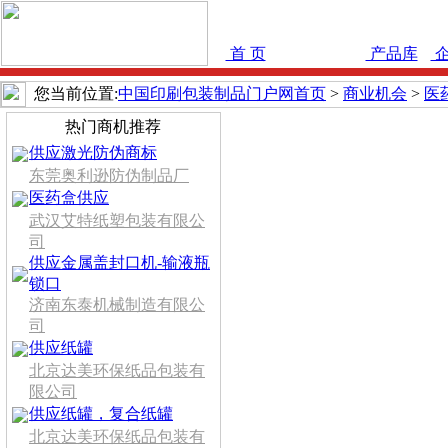
首 页
商业机会
产品库
企
您当前位置:
中国印刷包装制品门户网首页
>
商业机会
>
医
热门商机推荐
供应激光防伪商标
东莞奥利逊防伪制品厂
医药盒供应
武汉艾特纸塑包装有限公
司
供应金属盖封口机-输液瓶
锁口
济南东泰机械制造有限公
司
供应纸罐
北京达美环保纸品包装有
限公司
供应纸罐，复合纸罐
北京达美环保纸品包装有