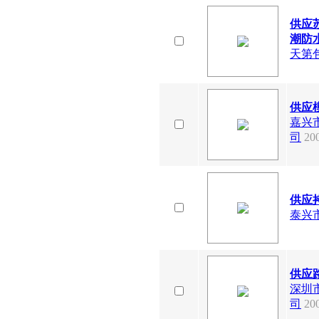
供应
潮防水
天第
供应
嘉兴
司
200
供应拷
泰兴
供应
深圳
司
20