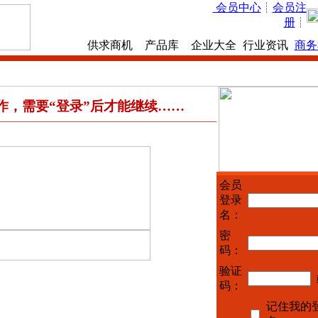
会员中心
┊
会员注
册
┊
首 页
供求商机
产品库
企业大全
行业资讯
商务
作，需要“登录”后才能继续……
会员
登录
名：
密
码：
验证
码：
记住我的