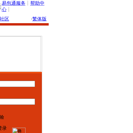
易包通服务
┊
帮助中
心
┊
社区
·
繁体版
登录